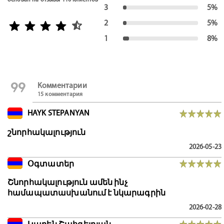
основан на отзывы
110
клиентов
3
5%
star_half
2
5%
1
8%
format_quote
Комментарии
15 комментария
HAYK STEPANYAN
շնորհակալություն
2026-05-23
Օգտատեր
Շնորհակալություն ամեն ինչ
համապատասխանում է նկարագրին
2026-02-28