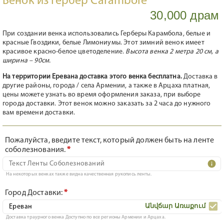
Венок из Гербер Carambole
30,000 драм
При создании венка использовались Герберы Карамбола, белые и
красные Гвоздики, белые Лимониумы. Этот зимний венок имеет
красивое красно-белое цветоделение.
Высота венка 2 метра 20 см, а
ширина – 90см.
На территории Еревана доставка этого венка бесплатна.
Доставка в
другие районы, города / села Армении, а также в Арцаха платная,
цены можете узнать во время оформления заказа, при выборе
города доставки. Этот венок можно заказать за 2 часа до нужного
вам времени доставки.
Пожалуйста, введите текст, который должен быть на ленте
соболезнования.
*
На некоторых венках также видна качественная рукопись ленты.
Город Доставки:
*
Անվճար Առաքում
Доставка траурного венка Доступно по все регионы Армении и Арцаха.