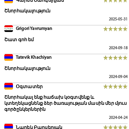
Կարեն Շահգելդյան
Շնորհակալություն
2025-05-31
Grigori Yavrumyan
Շատ գոհ եմ
2024-09-18
Tatevik Khachiyan
Շնորհակալություն
2024-09-04
Օգտատեր
Շնորհակալ ենք հաճախ կօգտվենք և
կտեղեկացնենք ձեր ծառայության մասին մեր մյուս
գործընկերներին
2024-04-24
Նարեկ Բարսեղյան