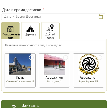
Дата и время доставки.
*
Похоронный
Церковь
Другой
дом
адрес
Люар
Авержутюн
Авержутюн
Силикян Старое шоссе, 18
Багратуняц 1
Езрас Асратян 9/1
Заказать