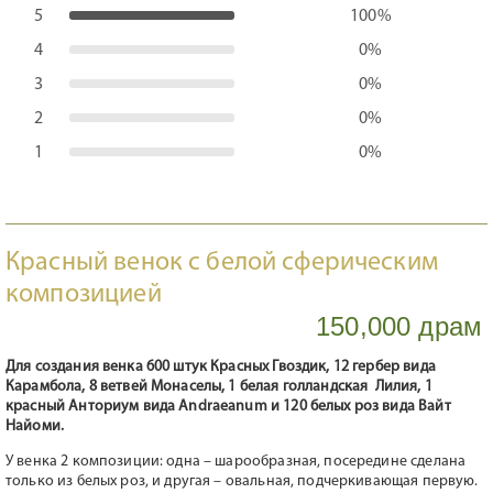
5
100%
4
0%
3
0%
2
0%
1
0%
Красный венок с белой сферическим
композицией
150,000 драм
Для создания венка 600 штук Красных Гвоздик, 12 гербер вида
Карамбола, 8 ветвей Монаселы, 1 белая голландская Лилия, 1
красный Анториум вида Andraeanum и 120 белых роз вида Вайт
Найоми.
У венка 2 композиции: одна – шарообразная, посередине сделана
только из белых роз, и другая – овальная, подчеркивающая первую.