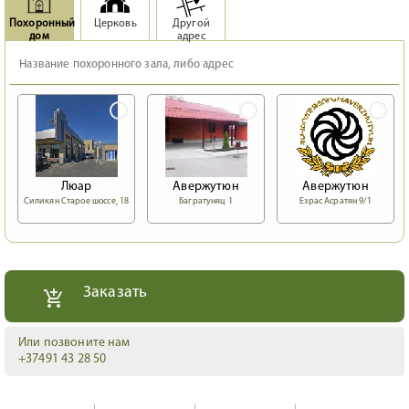
Похоронный
Церковь
Другой
дом
адрес
Люар
Авержутюн
Авержутюн
Силикян Старое шоссе, 18
Багратуняц 1
Езрас Асратян 9/1
Заказать
Или позвоните нам
+37491 43 28 50