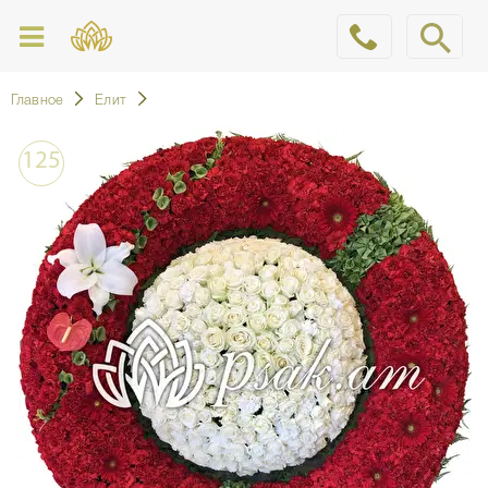
Главное
Елит
125