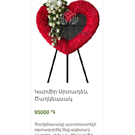
Կարմիր Սրտադձև
Ծաղկեպսակ
95000 ֏
Ծաղկեպսակը պատրաստելի
օգտագործել ենք սպիտակ