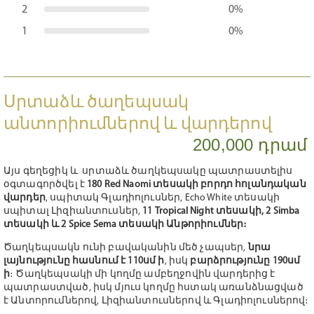
2
0%
1
0%
Սրտաձև ծաղեպսակ
անտորիումներով և վարդերով
200,000 դրամ
Այս գեղեցիկ և սրտաձև ծաղկեպսակը պատրաստելիս
օգտագործվել է
180 Red Naomi տեսակի բորդո հոլանդական
վարդեր
, սպիտակ Գլադիոլուսներ, Echo White տեսակի
սպիտալ Լիզիանտուսներ,
11 Tropical Night տեսակի, 2 Simba
տեսակի և 2 Spice Sema տեսակի Անթորիումներ։
Ծաղկեպսակն ունի բավականին մեծ չապսեր,
նրա
լայնությունը հասնում է 110սմ ի
, իսկ
բարձրությունը 190սմ
ի
։ Ծաղկեպսակի մի կողմը ամբեղջովին վարդերից է
պատրաստված, իսկ մյուս կողմը հստակ առանձնացված
է Անտորումներով, Լիզիանտուսներով և Գլադիոլուսներով։