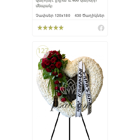
վարդեր, լիլիա և 400 կարմիր
մեպակ։
Չափսեր 120x180
430 Ծաղիկներ
127