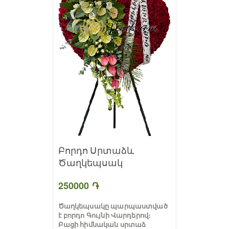
Բորդո Սրտաձև
Ծաղկեպսակ
250000 ֏
Ծաղկեպսակը պարպաստված
է բորդո Գույնի Վարդերով։
Բացի հիմնական սրտաձ