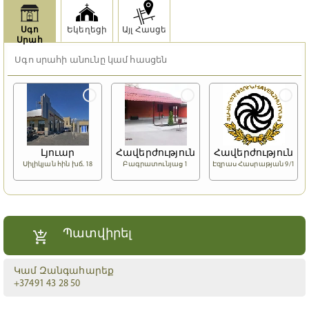
Սգո
Եկեղեցի
Այլ Հասցե
Սրահ
Լյուար
Հավերժություն
Հավերժություն
Սիլիկյան հին խճ. 18
Բագրատունյաց 1
Էզրաս Հասրաթյան 9/1
Պատվիրել
Կամ Զանգահարեք
+37491 43 28 50