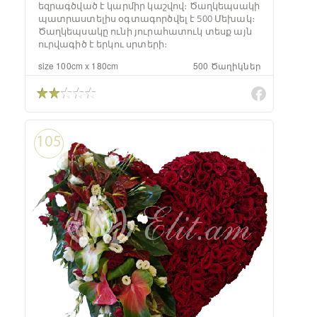
եզրագծված է կարմիր կաշվով։ Ծաղկեպսակի
պատրաստելիս օգտագործվել է 500 Մեխակ։
Ծաղկեպսակը ունի յուրահատուկ տեսք այն
ուրվագիծ է երկու սրտերի։
size 100cm x 180cm
500 Ծաղիկներ
105